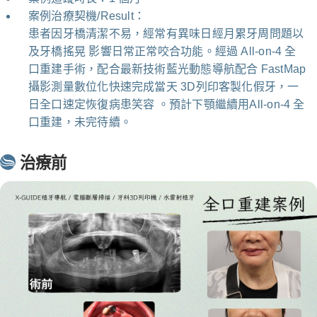
案例治療契機/Result：
患者因牙橋清潔不易，經常有異味日經月累牙周問題以
及牙橋搖晃 影響日常正常咬合功能。經過 All-on-4 全
口重建手術，配合最新技術藍光動態導航配合 FastMap
攝影測量數位化快速完成當天 3D列印客製化假牙，一
日全口速定恢復病患笑容 。預計下顎繼續用All-on-4 全
口重建，未完待續。
治療前