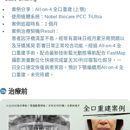
案例分享：All-on-4 全口重建 (上顎)
使用植體系統：Nobel Biocare PCC TiUltra
案例追蹤時長：1 個月
案例治療契機/Result：
患者因牙橋清潔不易，經常有異味日經月累牙周問題以
及牙橋搖晃 影響日常正常咬合功能。經過 All-on-4 全
口重建手術，配合最新技術藍光動態導航配合 FastMap
攝影測量數位化快速完成當天3D列印客製化假牙，一
日全口速定恢復病患笑容。預計下顎繼續用All-on-4 全
口重建，未完待續。
治療前