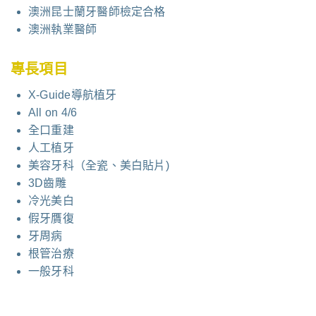
澳洲昆士蘭牙醫師檢定合格
澳洲執業醫師
專長項目
X-Guide導航植牙
All on 4/6
全口重建
人工植牙
美容牙科（全瓷、美白貼片)
3D齒雕
冷光美白
假牙贋復
牙周病
根管治療
一般牙科