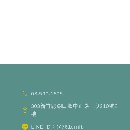
03-599-1595
303新竹縣湖口鄉中正路一段210號2
樓
LINE ID：@761ernfb